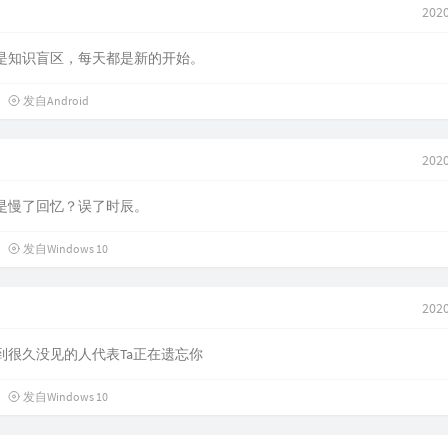
2020
是知识盲区，每天都是新的开始。
发自Android
2020
是慢了回忆？误了时辰。
发自Windows 10
2020
到很久没见的人代表Ta正在遗忘你
发自Windows 10