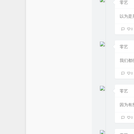
零艺
无铭API
以为是
0
零艺
我们都
0
零艺
因为有
0