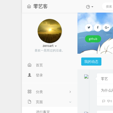
零艺客
github
zeroart
喜欢一晃而过的沿途。
我的动态
首页
登录
零艺
为什么
分类
0
页面
19
学习笔记
进行事宜