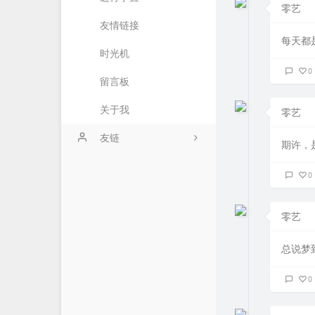
零艺
友情链接
26
每天都
时光机
2
0
留言板
3
关于我
零艺
友链
期许，
零艺客
0
爱好者博客
零艺
海量API
总说梦
星辰博客
星辰API
0
无铭图床