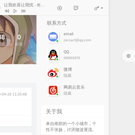
让我欢喜让我忧
- 周华健
让我欢喜让我忧
周华健
联系方式
素颜
许嵩 / 何曼婷
email
38
0
路过人间
郁可唯
zeroart@qq.com
说说
标签
笔记
周笔畅
QQ
656001878
遇到
方雅贤
原来你也在这里
一只毒月饼
微博
隐藏
网易云音乐
隐藏
-04-26 11:35:48
关于我
来自南部的一个小城市，个
性不张扬，讨厌随波逐流。