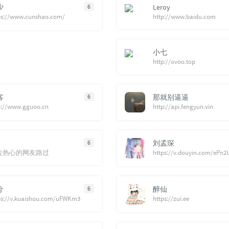
少
6
Leroy
ps://www.cunshao.com/
http://www.baidu.com
小七
http://ovoo.top
客
6
那就别逼逼
p://www.gguoo.cn
http://api.fengyun.vin
6
刘孟琛
位热心的网友路过
https://v.douyin.com/ePn
兮
6
醉仙
ps://v.kuaishou.com/uFWKm3
https://zui.ee