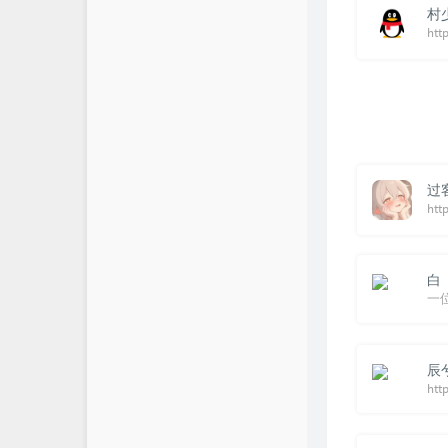
村
htt
过
htt
白
一
辰
htt