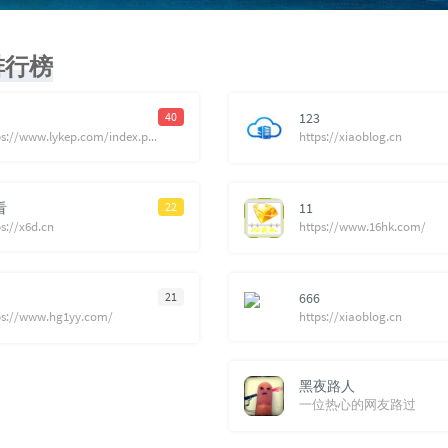
排行榜
40
123
https://www.lykep.com/index.php/archives/675/
https://xiaoblog.cn
看
22
11
ps://x6d.cn
https://www.16hk.com/
21
666
ps://www.hg1yy.com/
https://xiaoblog.cn
黑夜路人
一位热心的网友路过