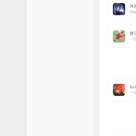
沐
htt
胖
一
fuc
一