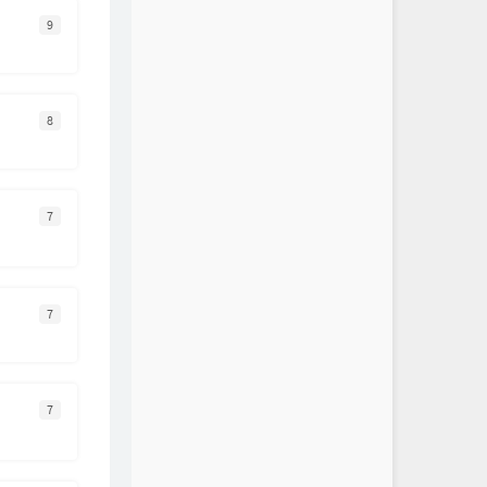
9
8
7
7
7