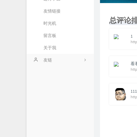
友情链接
26
总评论
时光机
2
留言板
3
1
关于我
友链
看
htt
零艺客
爱好者博客
111
海量API
htt
星辰博客
星辰API
无铭图床