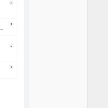
5
5
com
5
5