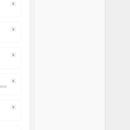
6
6
6
6
2UKM/
6