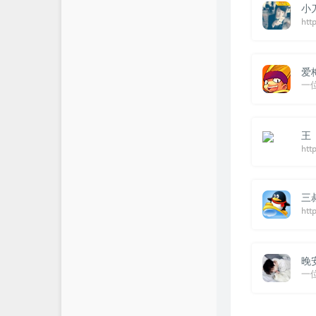
小
htt
爱
一
王
htt
三
htt
晚
一