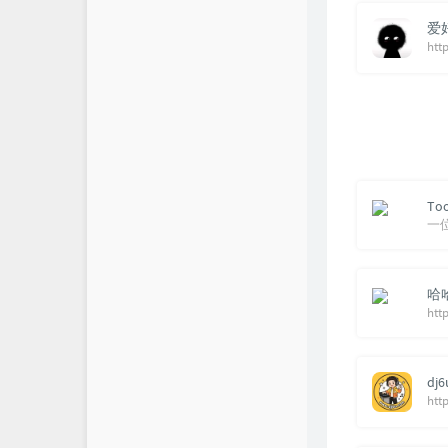
无铭API
爱
htt
To
一
哈
dj6
htt