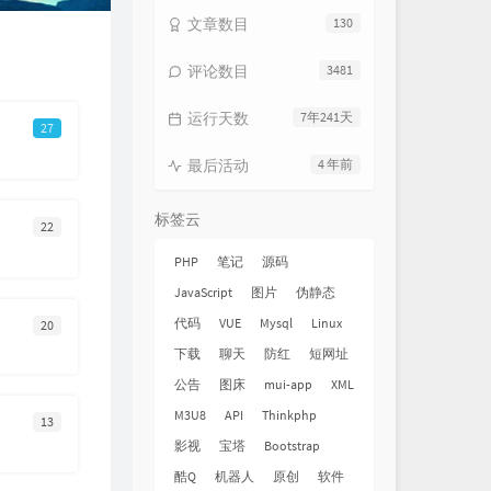
文章数目
130
评论数目
3481
运行天数
7年241天
27
最后活动
4 年前
标签云
22
PHP
笔记
源码
JavaScript
图片
伪静态
代码
VUE
Mysql
Linux
20
下载
聊天
防红
短网址
公告
图床
mui-app
XML
M3U8
API
Thinkphp
13
影视
宝塔
Bootstrap
酷Q
机器人
原创
软件