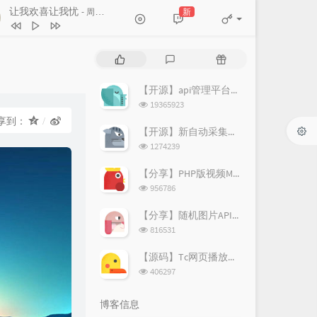
让我欢喜让我忧
新
- 周华健
让我欢喜让我忧
周华健
热
最
随
素颜
许嵩 / 何曼婷
门
新
机
文
评
文
【开源】api管理平台源码v1.2
路过人间
郁可唯
章
论
章
浏
19365923
笔记
周笔畅
览
享到：
次
【开源】新自动采集影视CMS程序开源
遇到
方雅贤
数:
浏
1274239
览
原来你也在这里
一只毒月饼
次
【分享】PHP版视频M3U8切片上传阿里图床源码
数:
浏
956786
览
次
【分享】随机图片API源码（附新图片数据）
数:
浏
816531
览
次
【源码】Tc网页播放器个人增强版
数:
浏
406297
览
次
博客信息
数: