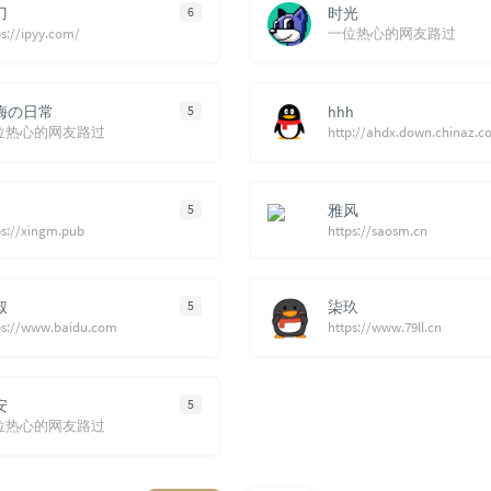
刀
6
时光
ps://ipyy.com/
一位热心的网友路过
梅の日常
5
hhh
位热心的网友路过
http://ahdx.down.chinaz.
5
雅风
ps://xingm.pub
https://saosm.cn
叔
5
柒玖
ps://www.baidu.com
https://www.79ll.cn
安
5
位热心的网友路过