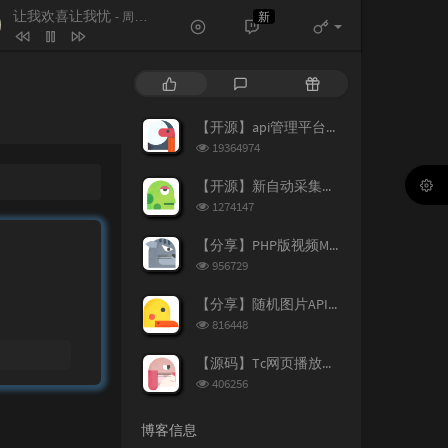
让我欢喜让我忧
新
- 周华健
让我欢喜让我忧
周华健
热
最
随
素颜
许嵩 / 何曼婷
门
新
机
文
评
文
【开源】api管理平台源码v1.2
路过人间
郁可唯
章
论
章
浏
19364974
笔记
周笔畅
览
次
【开源】新自动采集影视CMS程序开源
遇到
方雅贤
数:
浏
1274147
览
原来你也在这里
一只毒月饼
次
【分享】PHP版视频M3U8切片上传阿里图床源码
数:
浏
956729
览
次
【分享】随机图片API源码（附新图片数据）
数:
浏
816448
览
次
【源码】Tc网页播放器个人增强版
数:
浏
406256
览
次
博客信息
数: