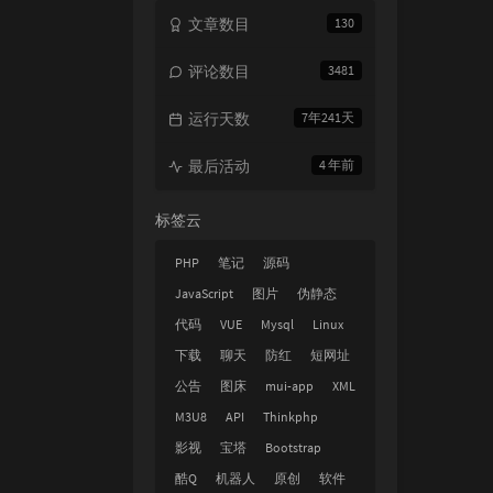
文章数目
130
评论数目
3481
运行天数
7年241天
最后活动
4 年前
标签云
PHP
笔记
源码
JavaScript
图片
伪静态
代码
VUE
Mysql
Linux
下载
聊天
防红
短网址
公告
图床
mui-app
XML
M3U8
API
Thinkphp
影视
宝塔
Bootstrap
酷Q
机器人
原创
软件