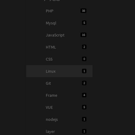
PHP
38
Mysql
5
JavaScript
16
HTML
2
CSS
0
Linux
1
Git
2
Frame
4
VUE
5
nodejs
1
layer
1