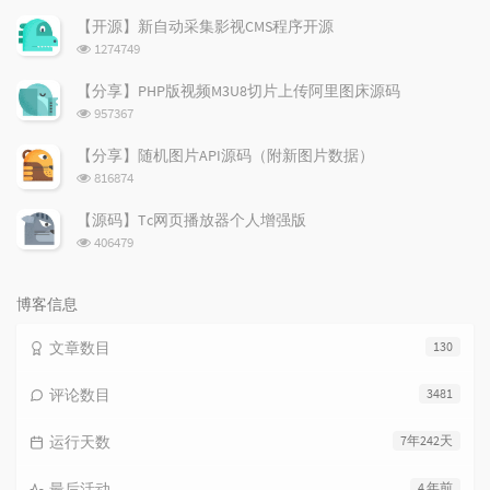
览
次
【开源】新自动采集影视CMS程序开源
数:
浏
1274749
览
次
【分享】PHP版视频M3U8切片上传阿里图床源码
数:
浏
957367
览
次
【分享】随机图片API源码（附新图片数据）
数:
浏
816874
览
次
【源码】Tc网页播放器个人增强版
数:
浏
406479
览
次
数:
博客信息
文章数目
130
评论数目
3481
运行天数
7年242天
最后活动
4 年前