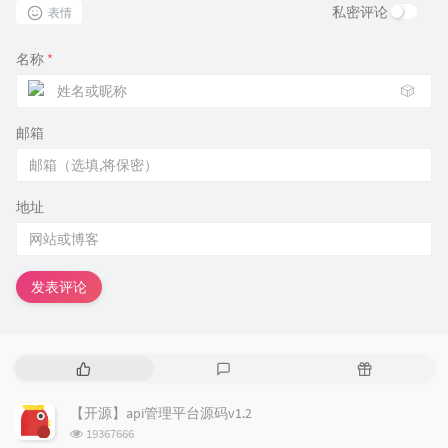
私密评论
表情
名称
*
🎲
邮箱
地址
发表评论
热
最
随
门
新
机
文
评
文
【开源】api管理平台源码v1.2
章
论
章
浏
19367666