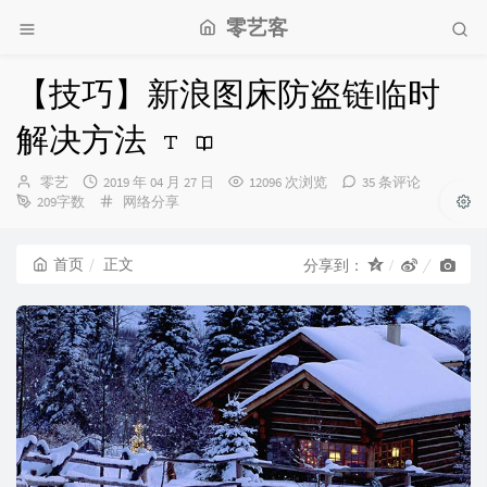
零艺客
【技巧】新浪图床防盗链临时
解决方法
博
发
零艺
2019 年 04 月 27 日
12096 次浏览
35 条评论
主：
布
分
209字数
网络分享
时
类：
间：
首页
正文
分享到：