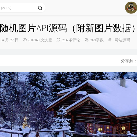
1
随机图片API源码（附新图片数据
2
分
 04 月 27 日
816348 次浏览
214 条评论
269字数
网站源码
3
类：
4
5
分享到
6