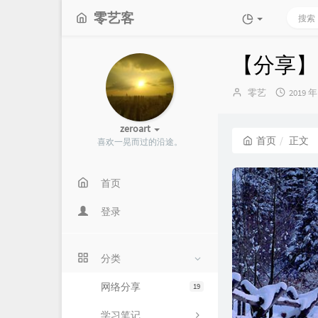
零艺客
【分享】
博
发
零艺
2019 年
主：
布
时
zeroart
间：
首页
正文
喜欢一晃而过的沿途。
首页
登录
分类
网络分享
19
学习笔记