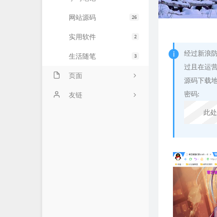
网站源码
26
实用软件
2
经过新浪防
生活随笔
3
过且在运
页面
源码下载
密码:
进行事宜
友链
此处
友情链接
零艺客
时光机
爱好者博客
留言板
海量API
关于我
星辰博客
星辰API
无铭图床