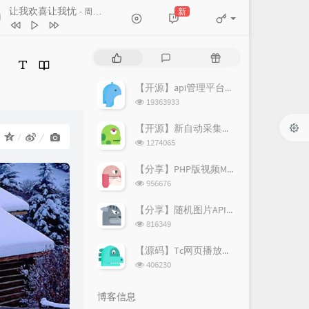
让我欢喜让我忧
新
- 周华健
让我欢喜让我忧
周华健
）
热
最
随
素颜
许嵩 / 何曼婷
门
新
机
文
评
文
【开源】api管理平台源码v1.2
路过人间
郁可唯
章
论
章
浏
19363933
笔记
周笔畅
览
次
【开源】新自动采集影视CMS程序开源
遇到
方雅贤
：
数:
浏
1274065
览
原来你也在这里
一只毒月饼
次
【分享】PHP版视频M3U8切片上传阿里图床源码
数:
浏
956676
览
次
【分享】随机图片API源码（附新图片数据）
数:
浏
816349
览
次
【源码】Tc网页播放器个人增强版
数:
浏
406230
览
次
博客信息
数: