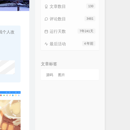
文章数目
130
评论数目
3481
运行天数
7年241天
我个人改
最后活动
4 年前
文章标签
源码
图片