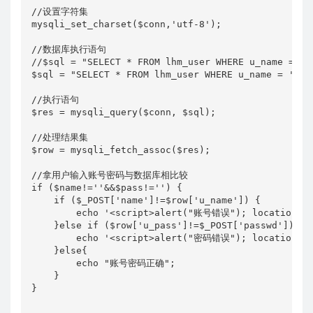
//设置字符集

mysqli_set_charset($conn,'utf-8');

//数据库执行语句

//$sql = "SELECT * FROM lhm_user WHERE u_name = '"
$sql = "SELECT * FROM lhm_user WHERE u_name = '".$n
//执行语句

$res = mysqli_query($conn, $sql);

//处理结果集

$row = mysqli_fetch_assoc($res);

//拿用户输入账号密码与数据库相比较

if ($name!=''&&$pass!='') {

    if ($_POST['name']!=$row['u_name']) {

        echo '<script>alert("账号错误"); location="./
    }else if ($row['u_pass']!=$_POST['passwd']) {

        echo '<script>alert("密码错误"); location="./
    }else{

        echo "账号密码正确";

    }

}
