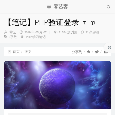
零艺客
【笔记】PHP验证登录
博
发
零艺
2019 年 05 月 07 日
11764 次浏览
21 条评论
主：
布
分
0字数
PHP
学习笔记
时
类：
间：
首页
正文
分享到：