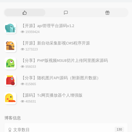
热
最
随
门
新
机
文
评
文
【开源】api管理平台源码v1.2
章
论
章
浏
19359424
览
次
【开源】新自动采集影视CMS程序开源
数:
浏
1273223
览
次
【分享】PHP版视频M3U8切片上传阿里图床源码
数:
浏
956033
览
次
【分享】随机图片API源码（附新图片数据）
数:
浏
815865
览
次
【源码】Tc网页播放器个人增强版
数:
浏
405831
览
次
数:
博客信息
文章数目
130