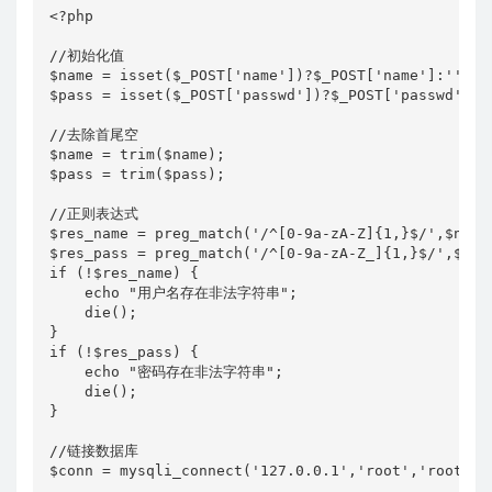
<?php

n
a
m
e
=
i
s
s
e
t
(
//初始化值

$name = isset($_POST['name'])?$_POST['name']:'';

$pass = isset($_POST['passwd'])?$_POST['passwd']:''
//去除首尾空

$name = trim($name);

$pass = trim($pass);

//正则表达式

$res_name = preg_match('/^[0-9a-zA-Z]{1,}$/',$name)
$res_pass = preg_match('/^[0-9a-zA-Z_]{1,}$/',$pass
if (!$res_name) {

    echo "用户名存在非法字符串";

    die();

}

if (!$res_pass) {

    echo "密码存在非法字符串";

    die();

}

//链接数据库

$conn = mysqli_connect('127.0.0.1','root','root','t