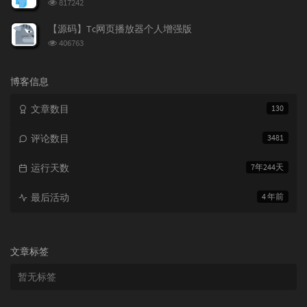
浏
817242
览
次
【源码】Tc网页播放器个人增强版
数:
浏
406763
览
次
数:
博客信息
文章数目
130
评论数目
3481
运行天数
7年244天
最后活动
4 年前
文章标签
暂无标签