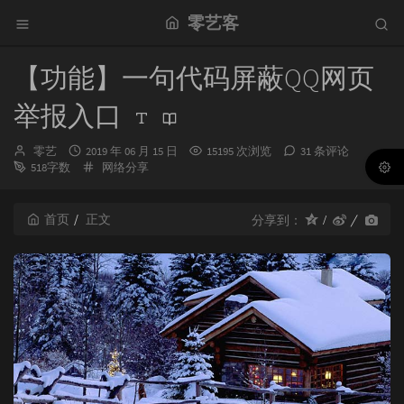
零艺客
【功能】一句代码屏蔽QQ网页
举报入口
博
发
零艺
2019 年 06 月 15 日
15195 次浏览
31 条评论
主：
布
分
518字数
网络分享
时
类：
间：
首页
正文
分享到：