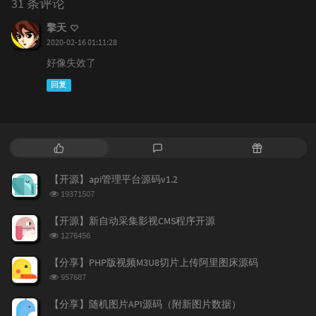
31 条评论
擎天
2020-02-16 01:11:28
好像失效了
回复
热
最
随
门
新
机
文
评
文
【开源】api管理平台源码v1.2
章
论
章
浏
19371507
览
次
【开源】新自动采集影视CMS程序开源
数:
浏
1276456
览
次
【分享】PHP版视频M3U8切片上传阿里图床源码
数:
浏
957687
览
次
【分享】随机图片API源码（附新图片数据）
数: