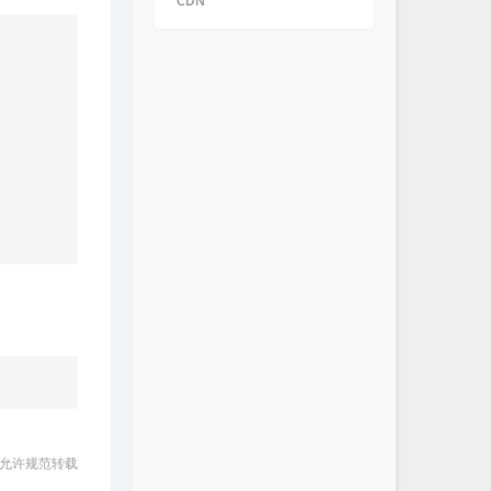
CDN
 允许规范转载