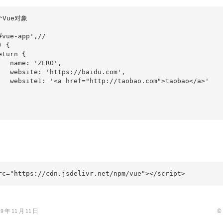
Vue对象

#vue-app',//

 {

turn {

   name: 'ZERO',

   website: 'https://baidu.com',

   website1: '<a href="http://taobao.com">taobao</a>'

rc="https://cdn.jsdelivr.net/npm/vue"></script>
©
年 11 月 11 日