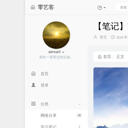
零艺客
【笔记】
博
发
零艺
2019 年
主：
布
时
zeroart
间：
首页
正文
喜欢一晃而过的沿途。
首页
登录
分类
网络分享
19
学习笔记