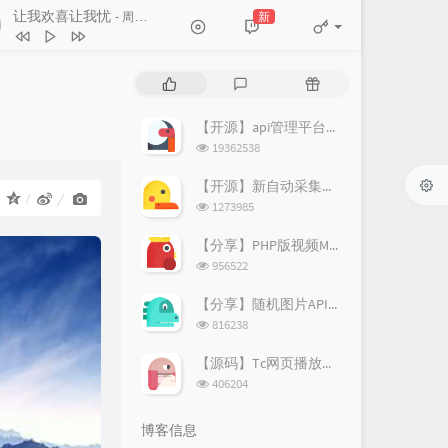
让我欢喜让我忧
新
- 周华健
让我欢喜让我忧
周华健
热
最
随
素颜
许嵩 / 何曼婷
门
新
机
文
评
文
【开源】api管理平台源码v1.2
路过人间
郁可唯
章
论
章
浏
19362538
笔记
周笔畅
览
次
【开源】新自动采集影视CMS程序开源
遇到
方雅贤
：
数:
浏
1273985
览
原来你也在这里
一只毒月饼
次
【分享】PHP版视频M3U8切片上传阿里图床源码
数:
浏
956522
览
次
【分享】随机图片API源码（附新图片数据）
数:
浏
816238
览
次
【源码】Tc网页播放器个人增强版
数:
浏
406204
览
次
博客信息
数: