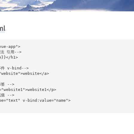
ml
ue-app">

语法 引用-->

}}</h1>

件 v-bind-->

"website">website</a>

签 -->

="website1">website1</p>

值 -->

pe="text" v-bind:value="name">
