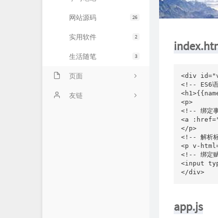
网站源码
26
实用软件
2
index.ht
生活随笔
3
页面
<div id="v
<!-- ES6
<h1>{{name
进行事宜
友链
<p>

<!-- 绑定事
友情链接
零艺客
<a :href=
</p>

时光机
爱好者博客
<!-- 解析标
<p v-html
留言板
海量API
<!-- 绑定赋
<input ty
关于我
星辰博客
星辰API
app.js
无铭图床