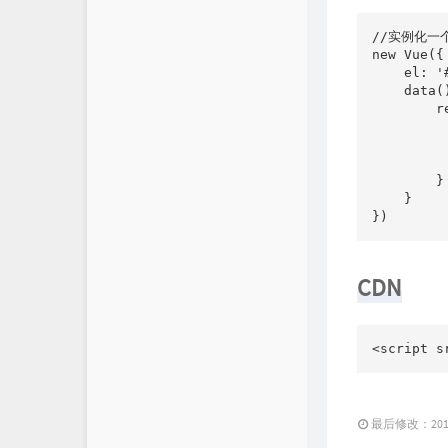
无铭API
//实例化一个
new Vue({

    el: '
    data()
        re
         
         
         
        }

    }

CDN
<script s
最后修改：2019 