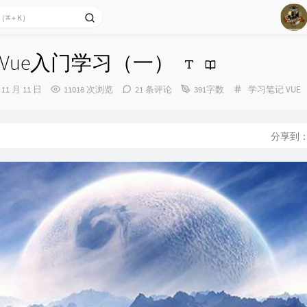
1
Vue入门学习（一）
2
分
 11 月 11 日
11018 次浏览
21 条评论
391字数
学习笔记
VUE
3
类：
4
5
分享到
6