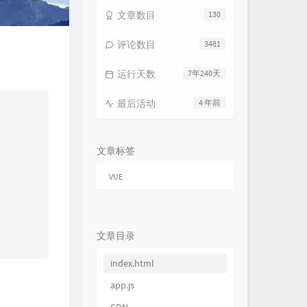
文章数目
130
评论数目
3481
运行天数
7年240天
最后活动
4 年前
文章标签
VUE
文章目录
index.html
app.js