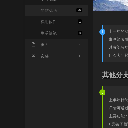
网站源码
26
实用软件
2
上一年的源
生活随笔
3
事没能做
页面
以有部分
什么大问
进行事宜
友链
友情链接
零艺客
其他分
时光机
爱好者博客
留言板
海量API
上半年精
关于我
星辰博客
详情可通
星辰API
主要功能
1.完善了
无铭图床