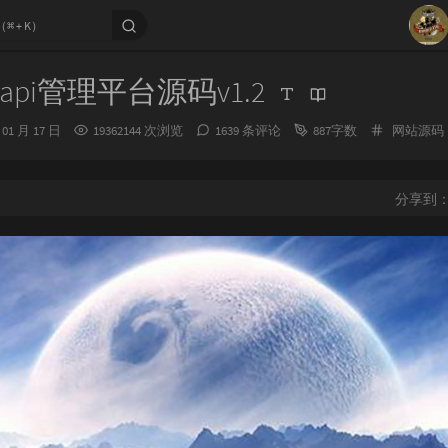
1
pi管理平台源码v1.2
2
分
 01 月 17 日
19362144 次浏览
1639 条评论
887字数
网站源码
3
类：
4
5
分享到
6