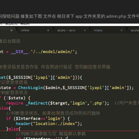
错问题 修复如下图 文件在 根目录下 app 文件夹里的 admin.php 文件