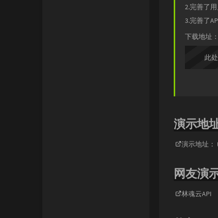
2.完善了
无铭API
3.完善了
下载地址
此处
演示地
演示地址：
网友演
林魂云API