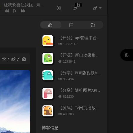
让我欢喜让我忧
新
- 周华健
让我欢喜让我忧
周华健
热
最
随
素颜
许嵩 / 何曼婷
门
新
机
文
评
文
【开源】api管理平台源码v1.2
路过人间
郁可唯
章
论
章
浏
19362145
笔记
周笔畅
览
次
【开源】新自动采集影视CMS程序开源
遇到
方雅贤
：
数:
浏
1273941
览
原来你也在这里
一只毒月饼
次
【分享】PHP版视频M3U8切片上传阿里图床源码
数:
浏
956494
览
次
【分享】随机图片API源码（附新图片数据）
数:
浏
816230
览
次
【源码】Tc网页播放器个人增强版
数:
浏
406203
览
次
博客信息
数: