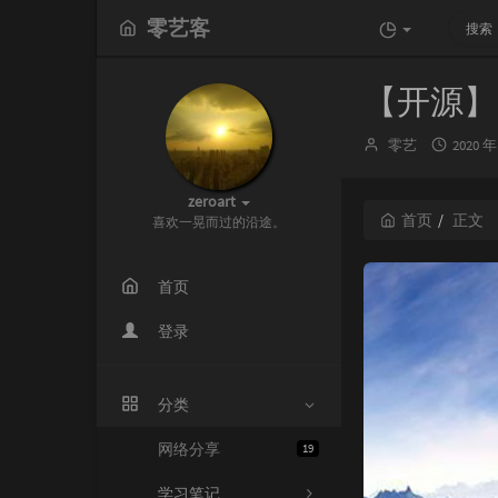
零艺客
【开源】a
博
发
零艺
2020 年
主：
布
时
zeroart
间：
首页
正文
喜欢一晃而过的沿途。
首页
登录
分类
网络分享
19
学习笔记