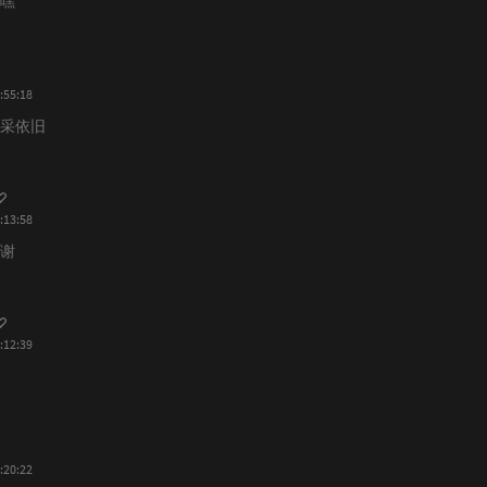
嘿
:55:18
采依旧
:13:58
谢
:12:39
⌇
:20:22