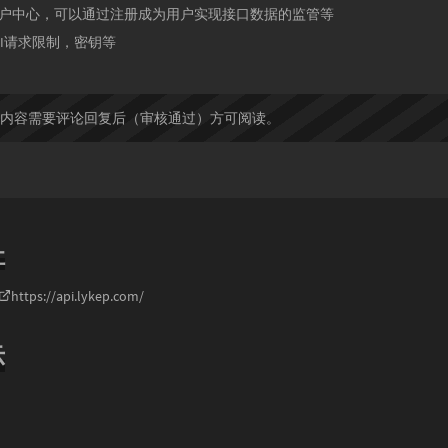
用户中心，可以通过注册成为用户实现接口数据的监管等
API请求限制，密钥等
：
内容需要评论回复后（审核通过）方可阅读。
址
https://api.lykep.com/
示