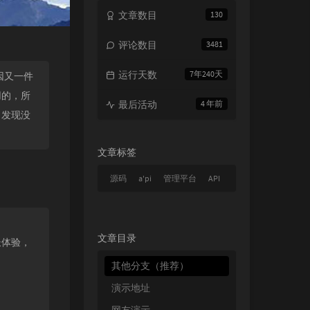
文章数目
130
评论数目
3481
运行天数
7年240天
因又一件
用的，所
最后活动
4 年前
，发现没
文章标签
源码
a'pi
管理平台
API
文章目录
长体验，
其他分支（推荐）
演示地址