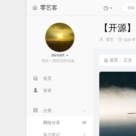
零艺客
【开源】
博
发
零艺
2020 年
主：
布
时
zeroart
间：
首页
正文
喜欢一晃而过的沿途。
首页
登录
分类
网络分享
19
学习笔记