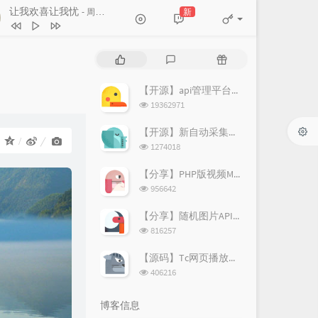
让我欢喜让我忧
新
- 周华健
让我欢喜让我忧
周华健
热
最
随
素颜
许嵩 / 何曼婷
门
新
机
文
评
文
【开源】api管理平台源码v1.2
路过人间
郁可唯
章
论
章
浏
19362971
笔记
周笔畅
览
次
【开源】新自动采集影视CMS程序开源
遇到
方雅贤
：
数:
浏
1274018
览
原来你也在这里
一只毒月饼
次
【分享】PHP版视频M3U8切片上传阿里图床源码
数:
浏
956642
览
次
【分享】随机图片API源码（附新图片数据）
数:
浏
816257
览
次
【源码】Tc网页播放器个人增强版
数:
浏
406216
览
次
博客信息
数: