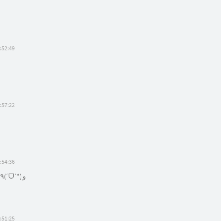
:52:49
:57:22
:54:36
来看看！！٩(ˊᗜˋ*)و
:51:25