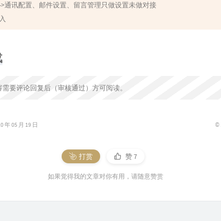
理->通讯配置、邮件设置、留言管理只做设置未做对接
接入
载
容需要评论回复后（审核通过）方可阅读。
©
年 05 月 19 日
打赏
赞
7
如果觉得我的文章对你有用，请随意赞赏