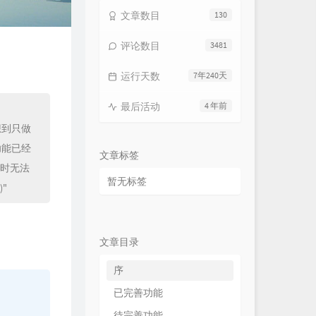
文章数目
130
评论数目
3481
运行天数
7年240天
最后活动
4 年前
想到只做
功能已经
文章标签
暂时无法
暂无标签
"
文章目录
序
已完善功能
待完善功能