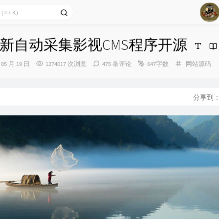
1
新自动采集影视CMS程序开源
2
分
 05 月 19 日
1274017 次浏览
475 条评论
647字数
网站源码
3
类：
4
5
分享到
6