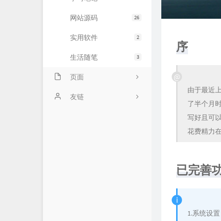
网站源码
26
实用软件
2
序
生活随笔
3
页面
由于最近
进行事宜
友链
了半个月
友情链接
零艺客
写好且可
花费精力在
时光机
爱好者博客
留言板
海量API
已完善
关于我
星辰博客
星辰API
1.系统设
无铭图床