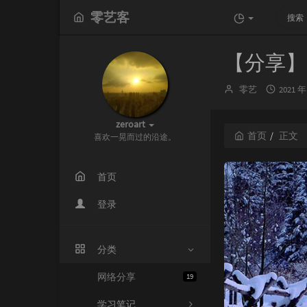
零艺客
【分享】
博
发
零艺
2021 年
主：
布
时
zeroart
间：
首页
正文
喜欢一晃而过的沿途。
首页
登录
分类
网络分享
19
学习笔记