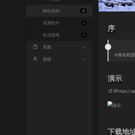
网站源码
26
实用软件
2
序
生活随笔
3
页面
IP签名档源
进行事宜
友链
友情链接
零艺客
演示
时光机
爱好者博客
https://a
留言板
海量API
关于我
星辰博客
星辰API
下载地
无铭图床