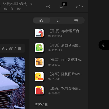
让我欢喜让我忧
新
- 周华健
让我欢喜让我忧
周华健
热
最
随
素颜
许嵩 / 何曼婷
门
新
机
文
评
文
【开源】api管理平台源码v1.2
路过人间
郁可唯
章
论
章
浏
19359145
笔记
周笔畅
览
次
【开源】新自动采集影视CMS程序开源
遇到
方雅贤
：
数:
浏
1273193
览
原来你也在这里
一只毒月饼
次
【分享】PHP版视频M3U8切片上传阿里图床源码
数:
浏
956019
览
次
【分享】随机图片API源码（附新图片数据）
数:
浏
815840
览
次
【源码】Tc网页播放器个人增强版
数:
浏
405801
览
次
博客信息
数: