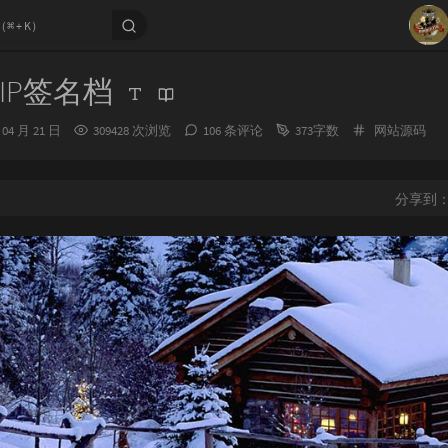
1
IP签名档
2
分
 04 月 21 日
309428 次浏览
106 条评论
373字数
网站源码
3
类：
4
5
分享到
6