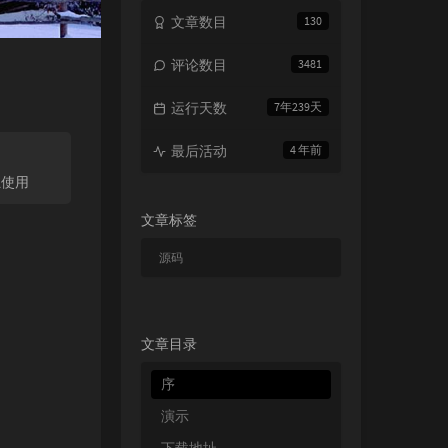
文章数目
130
评论数目
3481
运行天数
7年239天
最后活动
4 年前
独使用
文章标签
源码
文章目录
序
演示