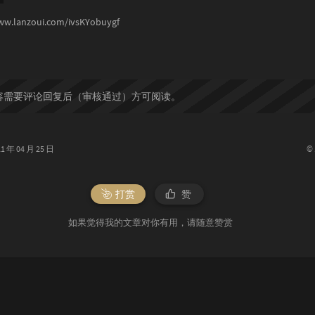
ww.lanzoui.com/ivsKYobuygf
容需要评论回复后（审核通过）方可阅读。
©
年 04 月 25 日
打赏
赞
如果觉得我的文章对你有用，请随意赞赏