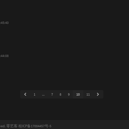
:45:40
:44:08
1
...
7
8
9
10
11
rved.
零艺客
桂ICP备17004457号-5