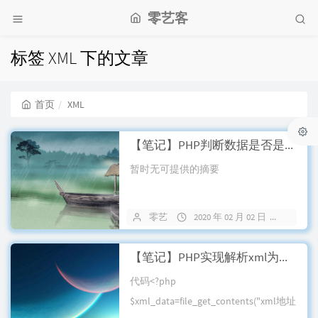
零艺客
标签 XML 下的文章
首页
XML
【笔记】PHP判断数据是否是XML格式
暂时无可提供的摘要
零艺
2020 年 02 月 02 日
30 条
【笔记】PHP实现解析xml为数组方法
代码<?php
$xml_data=file_get_contents("xml地址