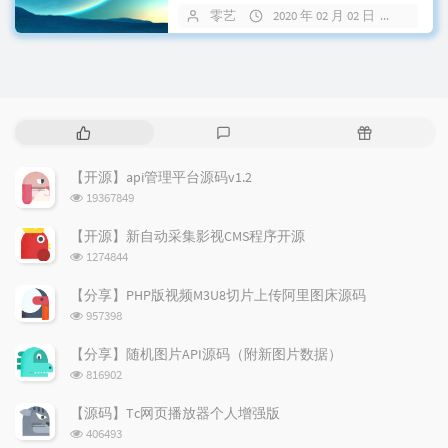
或x...
零艺
2020 年 02 月 02 日
31 条
热
最
随
门
新
机
文
评
文
【开源】api管理平台源码v1.2
章
论
章
浏
19367849
览
次
【开源】新自动采集影视CMS程序开源
数:
浏
1274844
览
次
【分享】PHP版视频M3U8切片上传阿里图床源码
数:
浏
957398
览
次
【分享】随机图片API源码（附新图片数据）
数:
浏
816902
览
次
【源码】Tc网页播放器个人增强版
数:
浏
406493