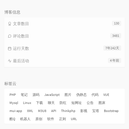
览
次
数:
博客信息
文章数目
130
评论数目
3481
运行天数
7年242天
最后活动
4 年前
标签云
PHP
笔记
源码
JavaScript
图片
伪静态
代码
VUE
Mysql
Linux
下载
聊天
防红
短网址
公告
图床
mui-app
XML
M3U8
API
Thinkphp
影视
宝塔
Bootstrap
酷Q
机器人
原创
软件
正则
URL