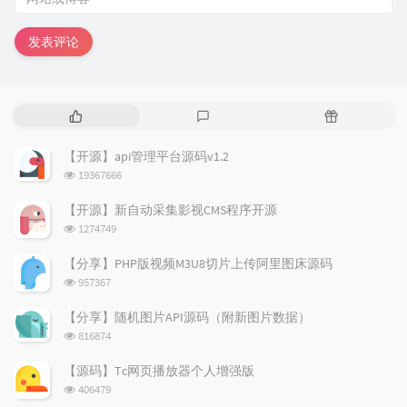
发表评论
热
最
随
门
新
机
文
评
文
【开源】api管理平台源码v1.2
章
论
章
浏
19367666
览
次
【开源】新自动采集影视CMS程序开源
数:
浏
1274749
览
次
【分享】PHP版视频M3U8切片上传阿里图床源码
数:
浏
957367
览
次
【分享】随机图片API源码（附新图片数据）
数:
浏
816874
览
次
【源码】Tc网页播放器个人增强版
数:
浏
406479
览