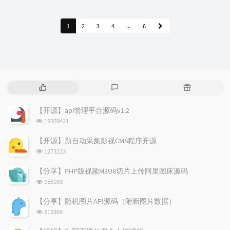
1
2
3
4
...
6
热
最
随
门
新
机
文
评
文
【开源】api管理平台源码v1.2
章
论
章
浏
19359421
览
次
【开源】新自动采集影视CMS程序开源
数:
浏
1273223
览
次
【分享】PHP版视频M3U8切片上传阿里图床源码
数:
浏
956033
览
次
【分享】随机图片API源码（附新图片数据）
数:
浏
815865
览
次