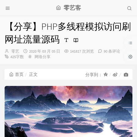
零艺客
【分享】PHP多线程模拟访问刷
网址流量源码
博
发
零艺
2020 年 03 月 05 日
141817 次浏览
90 条评论
主：
布
分
425字数
网络分享
时
类：
间：
首页
正文
分享到：