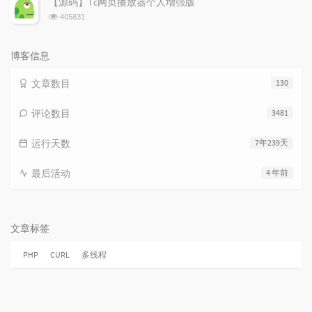
【源码】Tc网页播放器个人增强版
数:
浏
405831
览
次
数:
博客信息
文章数目
130
评论数目
3481
运行天数
7年239天
最后活动
4 年前
文章标签
PHP
CURL
多线程