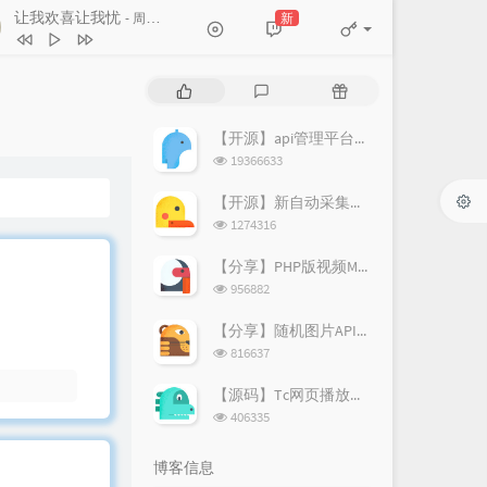
让我欢喜让我忧
新
- 周华健
让我欢喜让我忧
周华健
热
最
随
素颜
许嵩 / 何曼婷
门
新
机
文
评
文
【开源】api管理平台源码v1.2
路过人间
郁可唯
章
论
章
浏
19366633
笔记
周笔畅
览
次
【开源】新自动采集影视CMS程序开源
遇到
方雅贤
数:
浏
1274316
览
原来你也在这里
一只毒月饼
次
【分享】PHP版视频M3U8切片上传阿里图床源码
数:
浏
956882
览
次
【分享】随机图片API源码（附新图片数据）
数:
浏
816637
览
次
【源码】Tc网页播放器个人增强版
数:
浏
406335
览
次
博客信息
数: