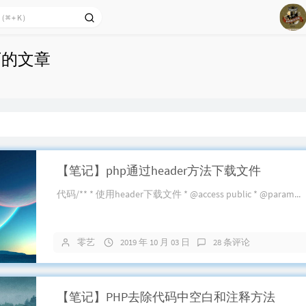
1
 下的文章
2
3
4
5
6
【笔记】php通过header方法下载文件
代码/** * 使用header下载文件 * @access public * @param...
零艺
2019 年 10 月 03 日
28 条评论
【笔记】PHP去除代码中空白和注释方法