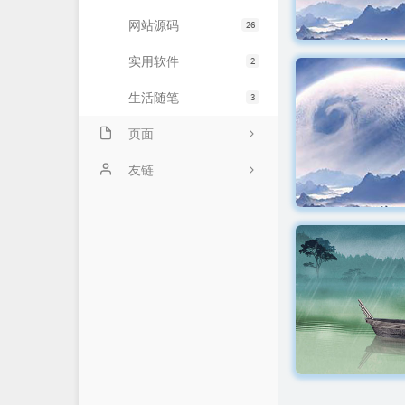
网站源码
26
实用软件
2
生活随笔
3
页面
进行事宜
友链
友情链接
零艺客
时光机
爱好者博客
留言板
海量API
关于我
星辰博客
星辰API
无铭图床