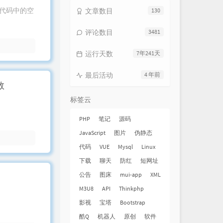
去除代码中的空
文章数目
130
评论数目
3481
运行天数
7年241天
最后活动
4 年前
数
标签云
PHP
笔记
源码
JavaScript
图片
伪静态
代码
VUE
Mysql
Linux
下载
聊天
防红
短网址
公告
图床
mui-app
XML
M3U8
API
Thinkphp
影视
宝塔
Bootstrap
酷Q
机器人
原创
软件