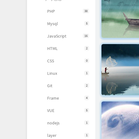
PHP
38
Mysql
5
JavaScript
16
HTML
2
CSS
0
Linux
1
Git
2
Frame
4
VUE
5
nodejs
1
layer
1