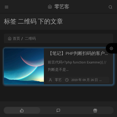
零艺客
标签 二维码 下的文章
首页
二维码
【笔记】PHP判断扫码的客户端是微信、支付宝、QQ
前言代码<?php function Examine(){ //
判断是不是...
零艺
2019 年 09 月 26 日
23 条
热
最
随
门
新
机