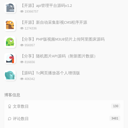
文
评
文
【开源】api管理平台源码v1.2
章
论
章
浏
19366757
览
次
【开源】新自动采集影视CMS程序开源
数:
浏
1274336
览
次
【分享】PHP版视频M3U8切片上传阿里图床源码
数:
浏
956957
览
次
【分享】随机图片API源码（附新图片数据）
数:
浏
816656
览
次
【源码】Tc网页播放器个人增强版
数:
浏
406342
览
次
数:
博客信息
文章数目
130
评论数目
3481