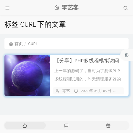
零艺客
标签 CURL 下的文章
首页
CURL
【分享】PHP多线程模拟访问刷网址流量源码
上一年的源码了，当时为了测试PHP
多线程测试用的，昨天清理服务器的
时候发现还在上边就丢给大家玩玩
零艺
2020 年 03 月 05 日
90 条
吧，原理...
热
最
随
门
新
机