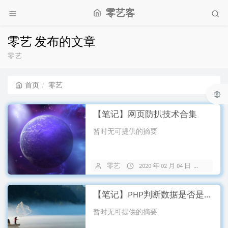
零艺客
零艺 发布的文章
零艺
首页
零艺
【笔记】网页防扒技术合集
暂时无可提供的摘要
零艺
2020 年 02 月 04 日
25 条
【笔记】PHP判断数据是否是XML格式
暂时无可提供的摘要