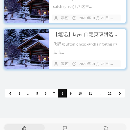
catch (error) { // 这里...
零艺
2020 年 01 月 29 日
27 条
【笔记】layer 自定页吸附选择器例子
代码<button onclick="chainfo(this)">
点击...
零艺
2020 年 01 月 28 日
27 条
1
...
5
6
7
8
9
10
11
...
22
热
最
随