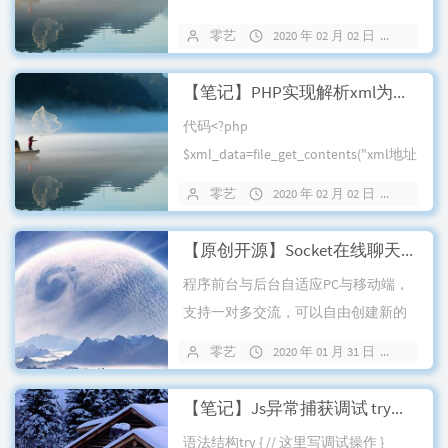
零艺
2020 年 02 月 02 日
30 条
【笔记】PHP实现解析xml为数组方法
代码<?php
$xml_data=file_get_contents("xml地址
或x...
零艺
2020 年 02 月 02 日
31 条
【原创开源】Socket在线聊天系统v1.0
程序前台与后台自适应PC与移动端，
支持一对多交流，可以自由创建新的
房间与解散创建的房间，集成签到功
零艺
2020 年 01 月 31 日
59 条
能，等...
【笔记】Js异常捕获调试 try，catch
语法结构try { // 这里写调试操作 }