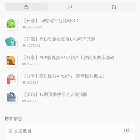
热
最
随
门
新
机
文
评
文
【开源】api管理平台源码v1.2
章
论
章
浏
19370063
览
次
【开源】新自动采集影视CMS程序开源
数:
浏
1275813
览
次
【分享】PHP版视频M3U8切片上传阿里图床源码
数:
浏
957637
览
次
【分享】随机图片API源码（附新图片数据）
数:
浏
817184
览
次
【源码】Tc网页播放器个人增强版
数:
浏
406672
览
次
数:
博客信息
文章数目
130