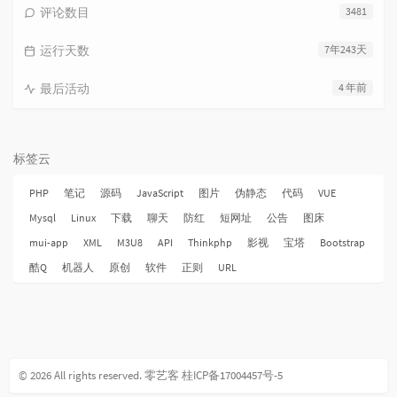
评论数目
3481
运行天数
7年243天
最后活动
4 年前
标签云
PHP
笔记
源码
JavaScript
图片
伪静态
代码
VUE
Mysql
Linux
下载
聊天
防红
短网址
公告
图床
mui-app
XML
M3U8
API
Thinkphp
影视
宝塔
Bootstrap
酷Q
机器人
原创
软件
正则
URL
© 2026 All rights reserved.
零艺客
桂ICP备17004457号-5