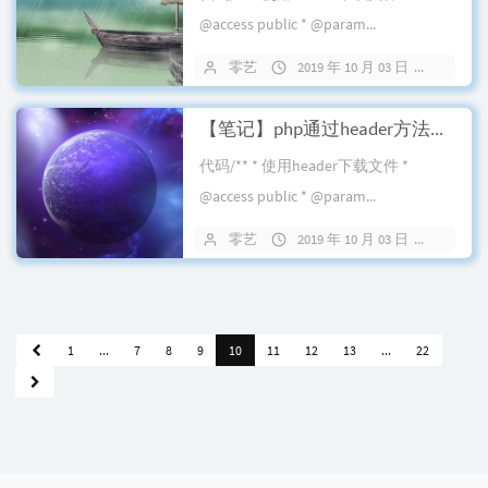
@access public * @param...
零艺
2019 年 10 月 03 日
33 条
【笔记】php通过header方法下载文件
代码/** * 使用header下载文件 *
@access public * @param...
零艺
2019 年 10 月 03 日
28 条
1
...
7
8
9
10
11
12
13
...
22