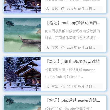
来确实麻烦，今天偶然看到这么个一
零艺
2019 年 10 月 17 日
38 条
键...
【笔记】mui-app加载动画内置方法
前言写项目的时候发现在请求数据的
时候，页面整体呈现白色太单调了，
花了点时间查了下资料，找到了下文
零艺
2019 年 10 月 16 日
37 条
的内置函...
【笔记】js阻止a标签默认跳转
封装函数// 阻止默认跳转 function
stopDefault(e) { if (e&am...
零艺
2019 年 10 月 16 日
34 条
【笔记】php通过header方法下载文件
代码/** * 使用header下载文件 *