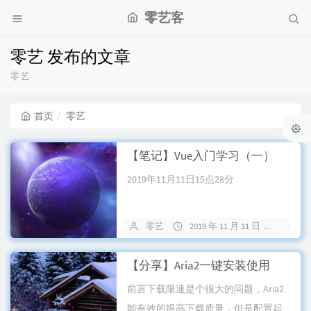
零艺客
零艺 发布的文章
零艺
首页
零艺
【笔记】Vue入门学习（一）
2019年11月11日15点28分
零艺
2019 年 11 月 11 日
21 条
【分享】Aria2一键安装使用
前言下载限速是个很大的问题，Aria2
能有效的提高下载质量，但是配置起