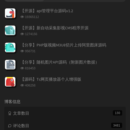
门
新
机
文
评
文
【开源】api管理平台源码v1.2
章
论
章
浏
19365112
览
次
【开源】新自动采集影视CMS程序开源
数:
浏
1274156
览
次
【分享】PHP版视频M3U8切片上传阿里图床源码
数:
浏
956731
览
次
【分享】随机图片API源码（附新图片数据）
数:
浏
816453
览
次
【源码】Tc网页播放器个人增强版
数:
浏
406258
览
次
数:
博客信息
文章数目
130
评论数目
3481