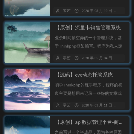
零艺
2020 年 05 月 19 日
475 
【原创】流量卡销售管理系统
业余时间抽空弄的一个管理系统，基
于Thinkphp框架编写。程序为私人定
制，不做开源仅用于项目展示。
零艺
2020 年 05 月 04 日
48 条
【源码】eve动态托管系统
初学Thinkphp的练手程序，程序的初
衷主要是想用来记录一些好的文章或
知识点，方便再次使用时直接打开，...
零艺
2020 年 03 月 11 日
13 条
【原创】api数据管理平台-商用版
之前写过一个半成品，因为各种原因