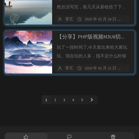
然后没写完，前几天从新收拾了下，
结合自己弄的三无架构开始了一段奇
零艺
2020 年 02 月 29 日
57 条
妙的开发...
【分享】PHP版视频M3U8切片上传阿里图床源码
玩了一段时间了,今天发出来给大家玩
玩。现在玩的人多，指不定什么时候
就和谐了。这个可以用来存些视频教
零艺
2020 年 02 月 21 日
252 
程还是...
1
2
3
4
5
热
最
随