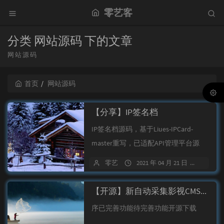
零艺客
分类 网站源码 下的文章
网站源码
首页
网站源码
【分享】IP签名档
IP签名档源码，基于Liues-IPCard-
master重写，已适配API管理平台源
码，也可以单独使用
零艺
2021 年 04 月 21 日
106 
【开源】新自动采集影视CMS程序开源
序已完善功能待完善功能开源下载